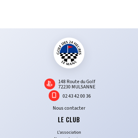
équipes du club dans leur quête de victoire. Cette communication
efficace renforce l’esprit de communauté et d’appartenance au sein
du club.
Une vie de Club riche et dynamique
En somme, Le Golf des 24 Heures est un lieu vivant et dynamique, où
les compétitions majeures et les initiatives pour promouvoir le golf se
succèdent, offrant à tous ses membres une expérience sportive riche
et variée. Rejoindre ce club, c’est intégrer une communauté
passionnée, ancrée dans un lieu mythique et tournée vers le plaisir du
jeu et la performance.
1​48 Route du Golf
72230 MULSANNE
02 43 42 00 36
Nous contacter
LE CLUB
L'association