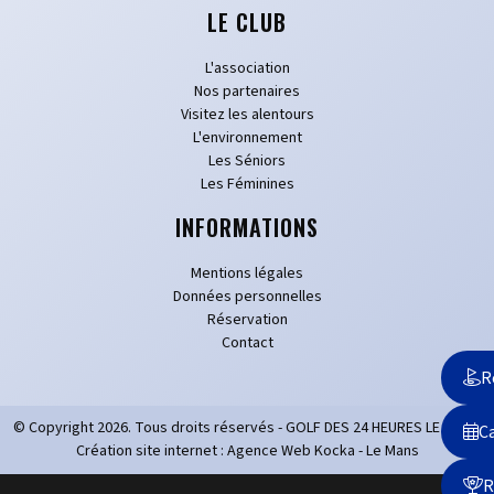
LE CLUB
L'association
Nos partenaires
Visitez les alentours
L'environnement
Les Séniors
Les Féminines
INFORMATIONS
Mentions légales
Données personnelles
Réservation
Contact
R
© Copyright
2026
. Tous droits réservés - GOLF DES 24 HEURES LE MANS
Ca
Création site internet : Agence Web Kocka - Le Mans
R