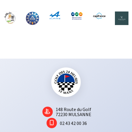
graminées les plus résistantes à la maladie ou à la sécheresse, les
mieux adaptées aux greens, départs, et fairway.
Aux côtés de la Fédération Française de Golf, le Golf des 24 Heures
applique, depuis 2014 les principes de la
charte Golf et
Environnement
, le plan Ecophyto 2. Labélisé Golf pour la Biodiversité -
Niveau Argent, dans le cadre d’une collaboration entre la ffgolf et le
Museum d’Histoire Naturelle permettant la valorisation et la
préservation de la biodiversité
présente sur les 47 ha que nous
gérons.
1​48 Route du Golf
72230 MULSANNE
02 43 42 00 36