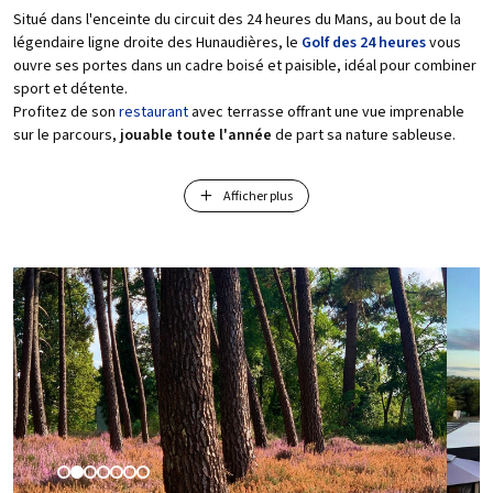
Situé dans l'enceinte du circuit des 24 heures du Mans, au bout de la
légendaire ligne droite des Hunaudières, le
Golf des 24 heures
vous
ouvre ses portes dans un cadre boisé et paisible, idéal pour combiner
sport et détente.
Profitez de son
restaurant
avec terrasse offrant une vue imprenable
sur le parcours,
jouable toute l'année
de part sa nature sableuse.
Engagé dans une démarche écologique, le golf gère efficacement sa
Afficher plus
consommation d'eau, et limite l'utilisation de pesticides (
label
biodiversité - Niveau ARGENT
).
Ouvert à tous
, il propose une École de golf pour les enfants dès 4 ans
(70 enfants) et des cours adaptés pour les débutants comme pour les
joueurs confirmés.
Rejoignez une communauté de près de 600 adhérents et venez vivre
une expérience unique au cœur de la nature !