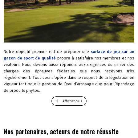
Notre objectif premier est de préparer une
surface de jeu sur un
gazon de sport de qualité
propre à satisfaire nos membres et nos
visiteurs. Nous devons aussi répondre aux exigences du cahier des
charges des épreuves fédérales que nous recevons très
régulièrement. Tout ceci s’opère dans le respect de la législation en
vigueur tant pour la gestion de l’eau d’arrosage que pour l’épandage
de produits phytos.
Afficher plus
Grâce à des pratiques culturales reconnues par la profession, nous
optimisons notre consommation d’eau, n’utilisons que très peu
d’engrais et les gazons étant sains, notre recours aux pesticides est
limité. La méthode culturale que nous appliquons consiste entre
autres à intensifier les aérations des sols tout au long de l’année et à
Nos partenaires, acteurs de notre réussite
choisir, dans le cadre d’une politique d’inversion de flore, les