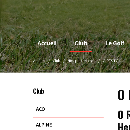
Accueil
Club
Le Golf
Accueil
Club
Nos partenaires
O RESTO
O 
Club
ACO
O R
He
ALPINE