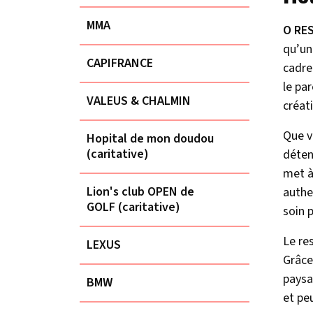
MMA
O RE
qu’un
CAPIFRANCE
cadre
le pa
VALEUS & CHALMIN
créat
Que v
Hopital de mon doudou
(caritative)
déten
met à
Lion's club OPEN de
authe
GOLF (caritative)
soin p
Le re
LEXUS
Grâce
paysa
BMW
et pe