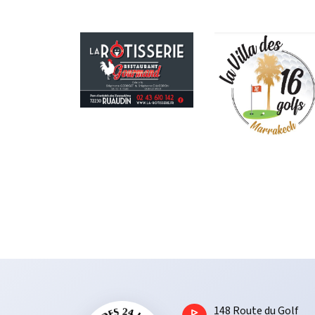
1​48 Route du Golf