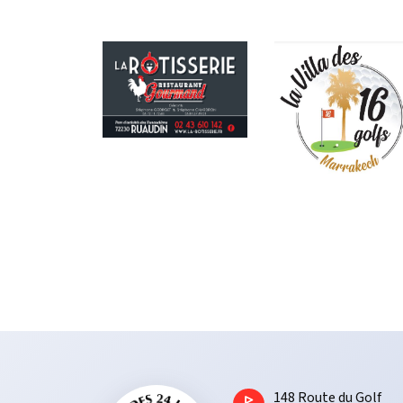
1​48 Route du Golf