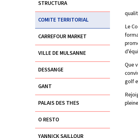
STRUCTURA
quali
COMITE TERRITORIAL
Le Co
forma
CARREFOUR MARKET
promou
d'équ
VILLE DE MULSANNE
Que v
DESSANGE
conviv
golf 
GANT
Rejoi
PALAIS DES THES
plein
O RESTO
YANNICK SAILLOUR