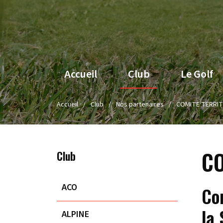
Accueil
Club
Le Golf
Accueil
Club
Nos partenaires
COMITE TERRIT
CO
Club
ACO
Co
la
ALPINE