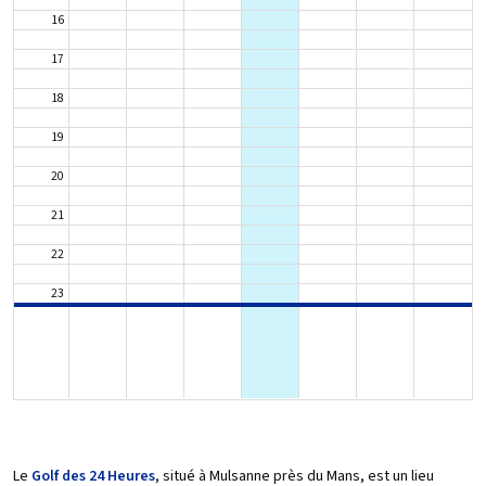
16
17
18
19
20
21
22
23
Le
Golf des 24 Heures
, situé à Mulsanne près du Mans, est un lieu