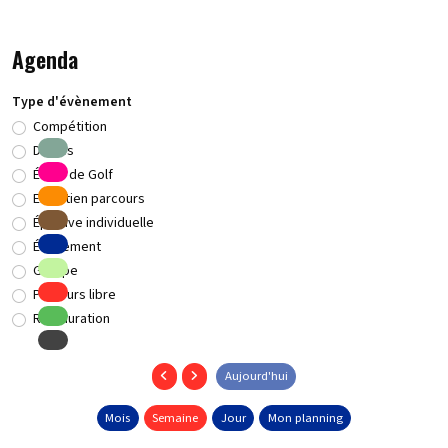
Agenda
Type d'évènement
Compétition
Dames
École de Golf
Entretien parcours
Épreuve individuelle
Événement
Groupe
Parcours libre
Restauration
Aujourd'hui
Mois
Semaine
Jour
Mon planning