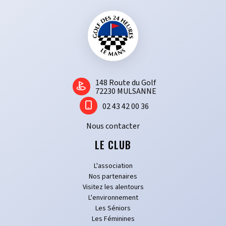
Travaux sur le Parcours : Une amélioration continue
Le Golf des 24 Heures accorde une grande importance à l’entretien et
à l’amélioration de son parcours. Des travaux réguliers sont menés
pour offrir des conditions de jeu optimales tout au long de l’année.
Qu’il s’agisse de l’amélioration des greens, de la gestion des bunkers
ou de l’entretien des fairways, tout est mis en œuvre pour garantir une
expérience de jeu exceptionnelle.
1​48 Route du Golf
72230 MULSANNE
Le Golf des 24 Heures, avec son agenda riche et varié, est bien plus
02 43 42 00 36
qu’un simple parcours. C’est un lieu de rencontre, de compétition, et
de détente, où chaque golfeur, qu’il soit débutant ou confirmé, trouve
Nous contacter
son bonheur.
LE CLUB
L'association
Nos partenaires
Visitez les alentours
L'environnement
Les Séniors
Les Féminines