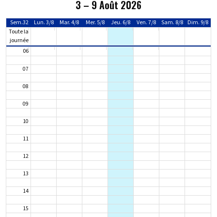
3 – 9 Août 2026
Sem.32
Lun. 3/8
Mar. 4/8
Mer. 5/8
Jeu. 6/8
Ven. 7/8
Sam. 8/8
Dim. 9/8
Toute la
journée
06
07
08
09
10
11
12
13
14
15