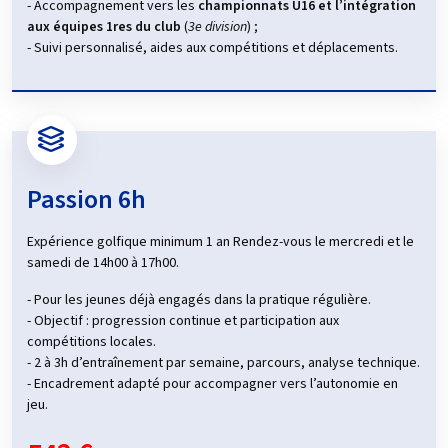
- Accompagnement vers les
championnats U16 et l’intégration
se déroulent à différents niveaux, du club à l’échelle départementale,
aux équipes 1res du club
(
3e division
) ;
régionale, voire nationale, permettant ainsi aux enfants de se mesurer
- Suivi personnalisé, aides aux compétitions et déplacements.
à d'autres jeunes passionnés et de se fixer de nouveaux défis.
Grâce à un
encadrement de qualité et à des infrastructures
adaptées
, l’École de Golf du Golf des 24 Heures est l’endroit idéal
pour que votre enfant découvre le golf dans les meilleures conditions
et développe son talent, que ce soit en loisir ou dans une optique de
performance.
Passion 6h
Expérience golfique minimum 1 an Rendez-vous le mercredi et le
samedi de 14h00 à 17h00.
- Pour les jeunes déjà engagés dans la pratique régulière.
- Objectif : progression continue et participation aux
compétitions locales.
- 2 à 3h d’entraînement par semaine, parcours, analyse technique.
- Encadrement adapté pour accompagner vers l’autonomie en
jeu.