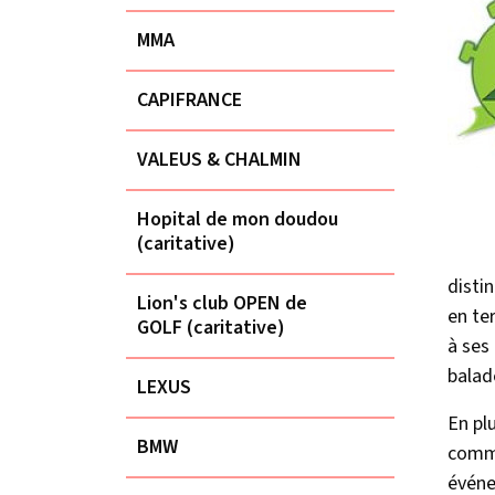
MMA
CAPIFRANCE
VALEUS & CHALMIN
Hopital de mon doudou
(caritative)
disti
Lion's club OPEN de
en ter
GOLF (caritative)
à ses
balade
LEXUS
En pl
BMW
comme
événe