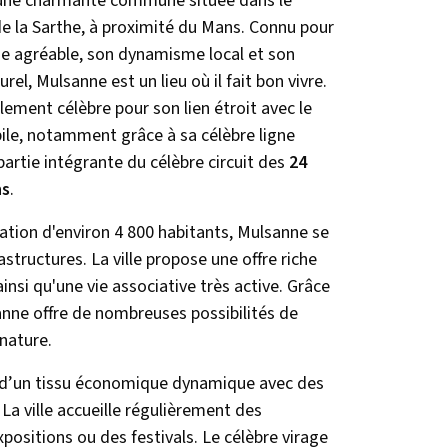
une charmante commune située dans le
 la Sarthe, à proximité du Mans. Connu pour
ie agréable, son dynamisme local et son
rel, Mulsanne est un lieu où il fait bon vivre.
alement célèbre pour son lien étroit avec le
le, notamment grâce à sa célèbre ligne
 partie intégrante du célèbre circuit des
24
ns
.
ation d'environ 4 800 habitants, Mulsanne se
tructures. La ville propose une offre riche
ainsi qu'une vie associative très active. Grâce
sanne offre de nombreuses possibilités de
 nature.
r d’un tissu économique dynamique avec des
La ville accueille régulièrement des
ositions ou des festivals. Le célèbre virage