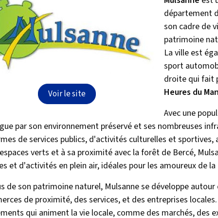
Mulsanne
est 
département de
son cadre de v
patrimoine natu
La ville est ég
sport automobi
droite qui fait
Heures du Ma
Voir le site
Avec une popul
ngue par son environnement préservé et ses nombreuses infras
mes de services publics, d'activités culturelles et sportives, 
 espaces verts et à sa proximité avec la forêt de Bercé, Mul
s et d'activités en plein air, idéales pour les amoureux de la
us de son patrimoine naturel, Mulsanne se développe autou
rces de proximité, des services, et des entreprises locales. 
ments qui animent la vie locale, comme des marchés, des exp