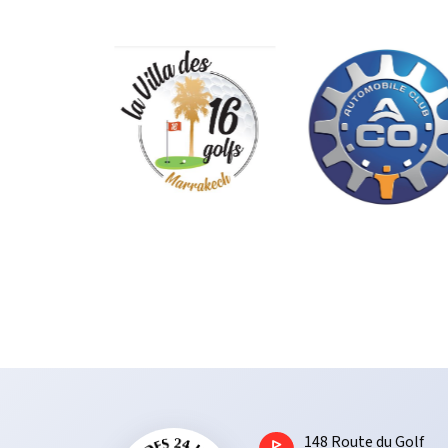
1​48 Route du Golf