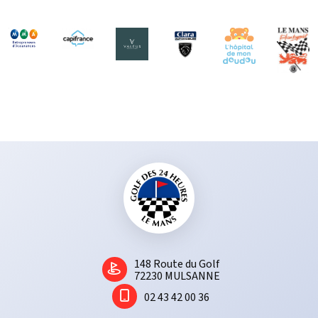
graminées les plus résistantes à la maladie ou à la sécheresse, les
mieux adaptées aux greens, départs, et fairway.
Aux côtés de la Fédération Française de Golf, le Golf des 24 Heures
applique, depuis 2014 les principes de la
charte Golf et
Environnement
, le plan Ecophyto 2. Labélisé Golf pour la Biodiversité -
Niveau Argent, dans le cadre d’une collaboration entre la ffgolf et le
Museum d’Histoire Naturelle permettant la valorisation et la
préservation de la biodiversité
présente sur les 47 ha que nous
gérons.
1​48 Route du Golf
72230 MULSANNE
02 43 42 00 36