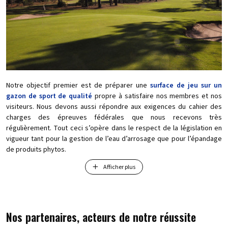
Notre objectif premier est de préparer une
surface de jeu sur un
gazon de sport de qualité
propre à satisfaire nos membres et nos
visiteurs. Nous devons aussi répondre aux exigences du cahier des
charges des épreuves fédérales que nous recevons très
régulièrement. Tout ceci s’opère dans le respect de la législation en
vigueur tant pour la gestion de l’eau d’arrosage que pour l’épandage
de produits phytos.
Afficher plus
Grâce à des pratiques culturales reconnues par la profession, nous
optimisons notre consommation d’eau, n’utilisons que très peu
d’engrais et les gazons étant sains, notre recours aux pesticides est
limité. La méthode culturale que nous appliquons consiste entre
autres à intensifier les aérations des sols tout au long de l’année et à
Nos partenaires, acteurs de notre réussite
choisir, dans le cadre d’une politique d’inversion de flore, les