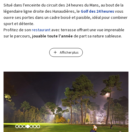
Situé dans l'enceinte du circuit des 24 heures du Mans, au bout de la
légendaire ligne droite des Hunaudières, le
Golf des 24 heures
vous
ouvre ses portes dans un cadre boisé et paisible, idéal pour combiner
sport et détente.
Profitez de son
restaurant
avec terrasse offrant une vue imprenable
sur le parcours,
jouable toute l'année
de part sa nature sableuse.
Engagé dans une démarche écologique, le golf gère efficacement sa
Afficher plus
consommation d'eau, et limite l'utilisation de pesticides (
label
biodiversité - Niveau ARGENT
).
Ouvert à tous
, il propose une École de golf pour les enfants dès 4 ans
(70 enfants) et des cours adaptés pour les débutants comme pour les
joueurs confirmés.
Rejoignez une communauté de près de 600 adhérents et venez vivre
une expérience unique au cœur de la nature !